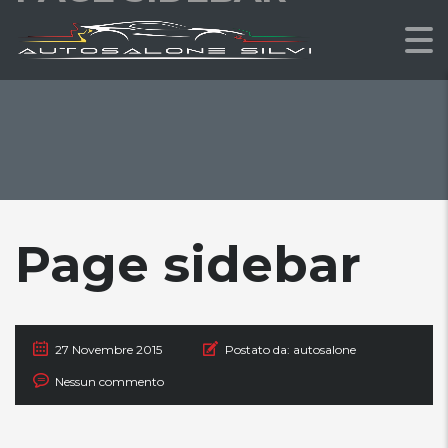
Page sidebar
27 Novembre 2015
Postato da:
autosalone
Nessun commento