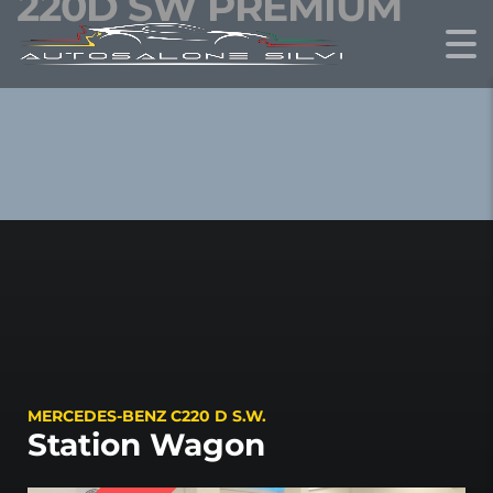
220D SW PREMIUM
MERCEDES-BENZ C220 D S.W.
Station Wagon