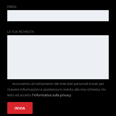
EMAIL:
LA TUA RICHIESTA
Acconsento al trattamento dei miei dati personali inviati per
ricevere informazioni e assistenza in merito alla mia richiesta. Ho
letto ed accetto
l'informativa sulla privacy