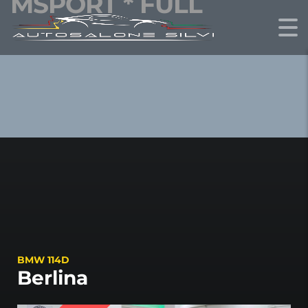
MSPORT * FULL
BMW 114D
Berlina