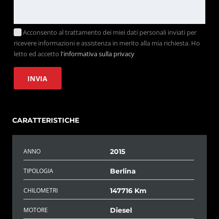
Acconsento al trattamento dei miei dati personali inviati per
ricevere informazioni e assistenza in merito alla mia richiesta. Ho
letto ed accetto
l'informativa sulla privacy
CARATTERISTICHE
ANNO
2015
TIPOLOGIA
Berlina
CHILOMETRI
147716 Km
MOTORE
Diesel