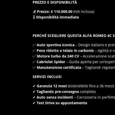
PREZZO E DISPONIBILITÀ
💰
Prezzo: € 110.000,00
(IVA inclusa)
⏳
Disponibilità immediata
PERCHÉ SCEGLIERE QUESTA ALFA ROMEO 4C S
✅
Auto sportiva iconica
– Design italiano e pre
✅
Peso ridotto e telaio in carbonio
– Agilità e r
✅
Motore turbo da 240 CV
– Accelerazione scatt
✅
Cabriolet Spider
– Guida aperta per un’espe
✅
Manutenzione certificata
– Tagliandi regolari
SERVIZI INCLUSI
✔
Garanzia 12 mesi
(estendibile fino a 36 mesi)
✔
Tagliando pre-consegna
completo
✔
Auto senza incidenti
– Carrozzeria in perfett
✔
Test Drive su appuntamento