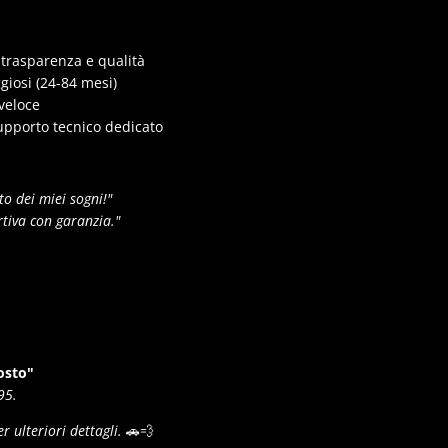
trasparenza e qualità
giosi (24-84 mesi)
veloce
pporto tecnico dedicato
to dei miei sogni!"
rtiva con garanzia."
osto"
95.
r ulteriori dettagli.
🚗💨