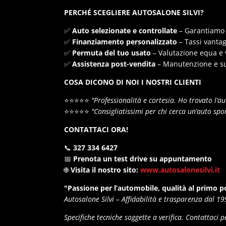
PERCHÉ SCEGLIERE AUTOSALONE SILVI?
✅
Auto selezionate e controllate
– Garantiamo 
✅
Finanziamento personalizzato
– Tassi vantag
✅
Permuta del tuo usato
– Valutazione equa e 
✅
Assistenza post-vendita
– Manutenzione e su
COSA DICONO DI NOI I NOSTRI CLIENTI
⭐⭐⭐⭐⭐
"Professionalità e cortesia. Ho trovato l’au
⭐⭐⭐⭐⭐
"Consigliatissimi per chi cerca un’auto spo
CONTATTACI ORA!
📞
327 334 6427
📅
Prenota un test drive su appuntamento
🌐
Visita il nostro sito:
www.autosalonesilvi.it
"Passione per l’automobile, qualità al primo p
Autosalone Silvi – Affidabilità e trasparenza dal 19
Specifiche tecniche soggette a verifica. Contattaci pe