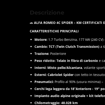
Descrizione
🚗
ALFA ROMEO 4C SPIDER – KM CERTIFICATI 
CARATTERISTICHE PRINCIPALI
Motore:
1.7 Turbo Benzina, 177 kW (240 CV)
Cambio:
TCT (Twin Clutch Transmission)
a 6
Trazione:
Posteriore
Peso ridotto:
Telaio in fibra di carbonio
e ca
Interni:
Misto pelle/Alcantara
, volante sport
Esterni:
Cabriolet Spider
con tetto in tessut
Pneumatici:
Profilo al 90% (usura minima) –
Cerchi lega leggera da 18’’Anteriore - 19" po
Impianto audio alpine originale + kit telefo
Chilometraggio:
48.028 km