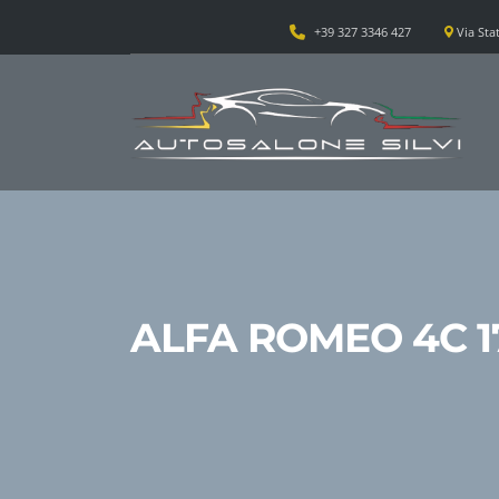
+39 327 3346 427
Via Stat
ALFA ROMEO 4C 17