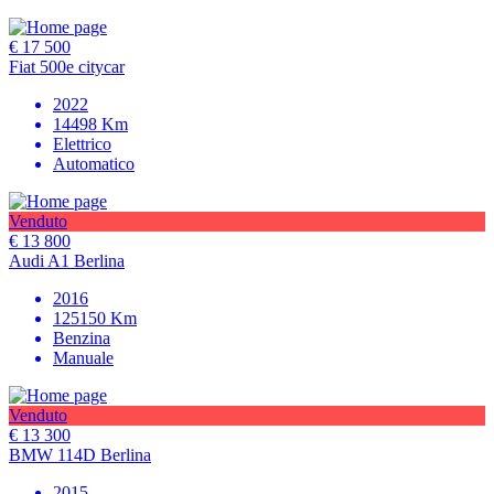
€ 17 500
Fiat 500e citycar
2022
14498
Km
Elettrico
Automatico
Venduto
€ 13 800
Audi A1 Berlina
2016
125150
Km
Benzina
Manuale
Venduto
€ 13 300
BMW 114D Berlina
2015